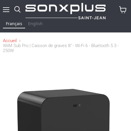
Menu
Rechercher
Voir
le
Français
English
panier
Accueil
WiiM Sub Pro | Caisson de graves 8" - Wi-Fi 6 - Bluetooth 5.3 -
250W