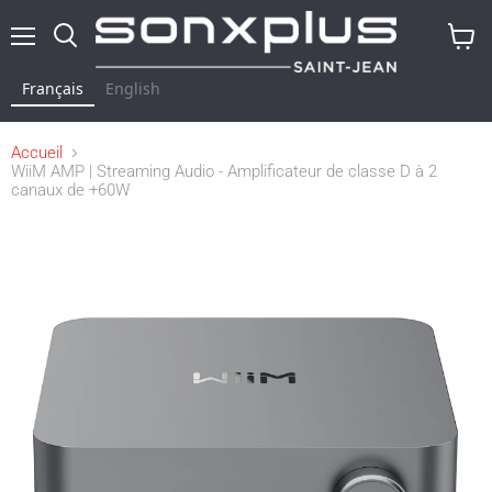
Menu
Rechercher
Voir
le
Français
English
panier
Accueil
WiiM AMP | Streaming Audio - Amplificateur de classe D à 2
canaux de +60W