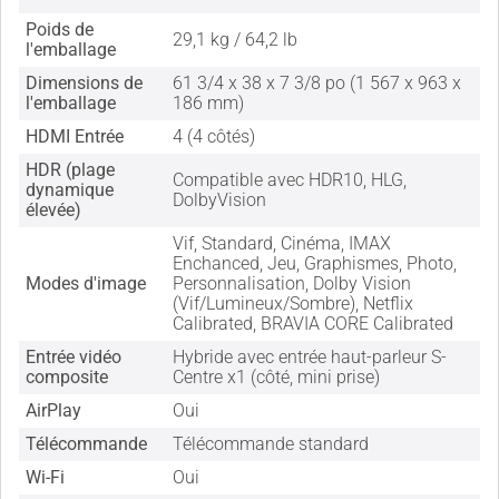
Poids de
29,1 kg / 64,2 lb
l'emballage
Dimensions de
61 3/4 x 38 x 7 3/8 po (1 567 x 963 x
l'emballage
186 mm)
HDMI Entrée
4 (4 côtés)
HDR (plage
Compatible avec HDR10, HLG,
dynamique
DolbyVision
élevée)
Vif, Standard, Cinéma, IMAX
Enchanced, Jeu, Graphismes, Photo,
Modes d'image
Personnalisation, Dolby Vision
(Vif/Lumineux/Sombre), Netflix
Calibrated, BRAVIA CORE Calibrated
Entrée vidéo
Hybride avec entrée haut-parleur S-
composite
Centre x1 (côté, mini prise)
AirPlay
Oui
Télécommande
Télécommande standard
Wi-Fi
Oui