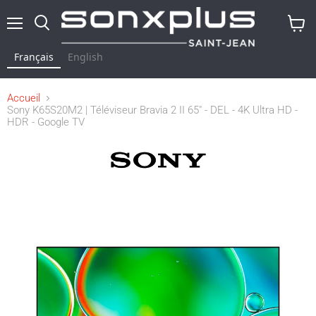
Menu
Rechercher
Voir
le
Français
English
panier
Accueil
Sony K65S20M2 | Téléviseur Bravia 2 II 65" - DEL - 4K Ultra HD -
HDR - Google TV