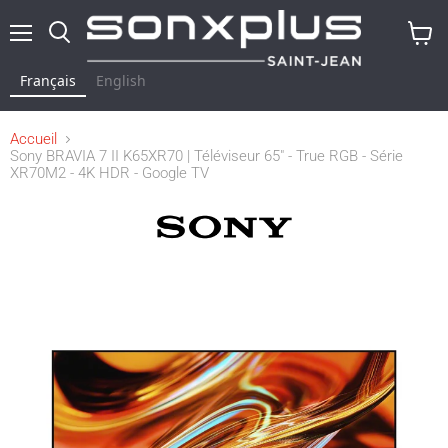
Menu
Rechercher
Voir
le
Français
English
panier
Accueil
Sony BRAVIA 7 II K65XR70 | Téléviseur 65" - True RGB - Série
XR70M2 - 4K HDR - Google TV