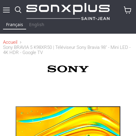
Menu
Rechercher
Voir
le
Français
English
panier
Accueil
Sony BRAVIA 5 K98XR50 | Téléviseur Sony Bravia 98" - Mini LED -
4K HDR - Google TV