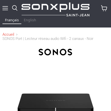
Menu
Rechercher
Voir
le
Français
English
panier
Accueil
SONOS Port | Lecteur réseau audio Wifi - 2 canaux - Noir