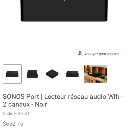
Appuyez pour zoomer
SONOS Port | Lecteur réseau audio Wifi -
2 canaux - Noir
Code:
PORTBLK
Prix actuel
$652.75