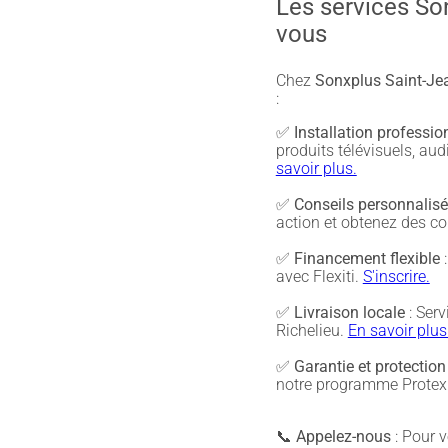
Les services So
vous
Chez
Sonxplus Saint-Jea
:
✅
Installation professio
produits télévisuels, a
savoir plus.
✅
Conseils personnalis
action et obtenez des co
✅
Financement flexible
:
avec Flexiti.
S'inscrire.
✅
Livraison locale
: Serv
Richelieu.
En savoir plus
✅
Garantie et protection
notre programme Protex 
📞
Appelez-nous
: Pour vé