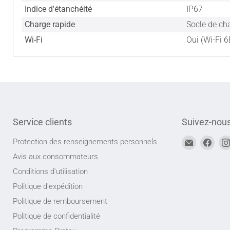
Indice d'étanchéité
IP67
Charge rapide
Socle de c
Wi-Fi
Oui (Wi-Fi 6
Service clients
Suivez-nou
Trouvez-
Trou
Protection des renseignements personnels
nous
nou
Avis aux consommateurs
sur
sur
Conditions d'utilisation
Adresse
Face
Politique d'expédition
courriel
Politique de remboursement
Politique de confidentialité