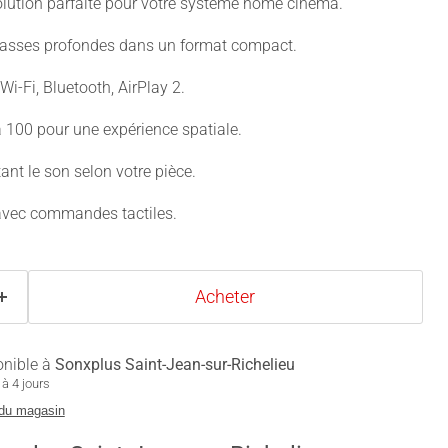
olution parfaite pour votre système home cinéma.
 basses profondes dans un format compact.
Wi-Fi, Bluetooth, AirPlay 2.
a 100 pour une expérience spatiale.
ant le son selon votre pièce.
 avec commandes tactiles.
Acheter
onible à
Sonxplus Saint-Jean-sur-Richelieu
à 4 jours
 du magasin