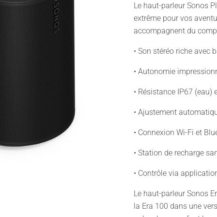
Le haut-parleur Sonos Pl
extrême pour vos aventu
accompagnent du compt
• Son stéréo riche avec 
• Autonomie impressionn
• Résistance IP67 (eau) e
• Ajustement automatiqu
• Connexion Wi-Fi et Bl
• Station de recharge sa
• Contrôle via applicatio
Le haut-parleur Sonos Er
la Era 100 dans une ver