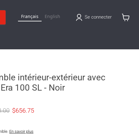
Français
English
Se connecter
Voir
le
panier
ble intérieur-extérieur avec
Era 100 SL - Noir
original
Prix actuel
8.00
$656.75
nible.
En savoir plus