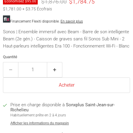
Prix original
Prix actuel
$1,876.00
$1,784.75
Économisez
$95.00
$1,781.00 + $3.75 Écofrais
Financement Flexiti disponible.
En savoir plus
Sonos | Ensemble immersif avec Beam - Barre de son intelligente
Beam (2e gén.) - Caisson de graves sans fil Sonos Sub Mini - 2
Haut-parleurs intelligentes Era 100 - Fonctionnement Wi-Fi - Blanc
Quantité
Acheter
Prise en charge disponible à
Sonxplus Saint-Jean-sur-
Richelieu
Habituellement prête en 2 à 4 jours
Afficher les informations du magasin