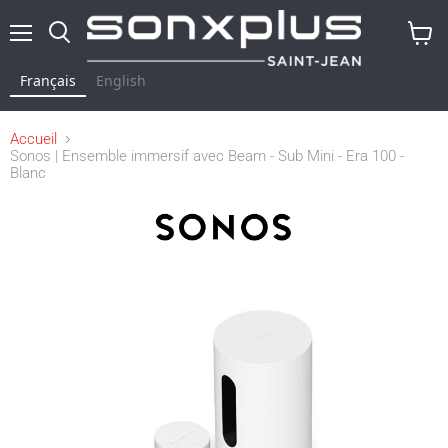
Menu
Rechercher
Voir
le
Français
English
panier
Accueil
Sonos | Ensemble immersif avec Beam - Sub Mini - Era 100 -
Blanc