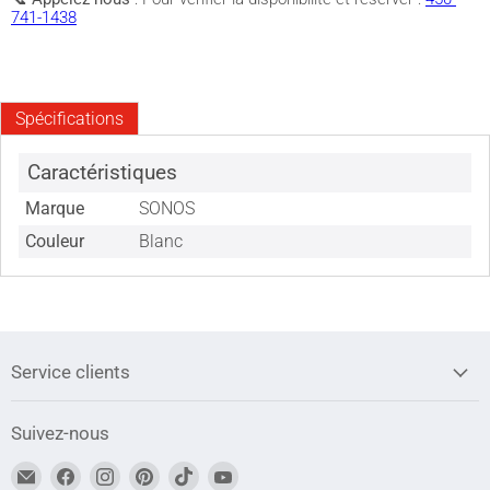
741-1438
Spécifications
Caractéristiques
Marque
SONOS
Couleur
Blanc
Service clients
Suivez-nous
Trouvez-
Trouvez-
Trouvez-
Trouvez-
Trouvez-
Trouvez-