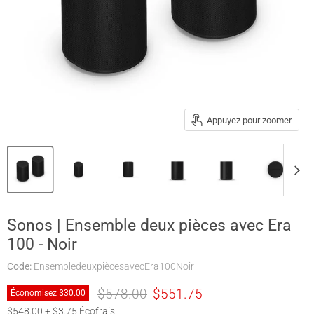
Appuyez pour zoomer
Sonos | Ensemble deux pièces avec Era
100 - Noir
Code:
EnsembledeuxpiècesavecEra100Noir
Prix original
Prix actuel
$578.00
$551.75
Économisez
$30.00
$548.00 + $3.75 Écofrais