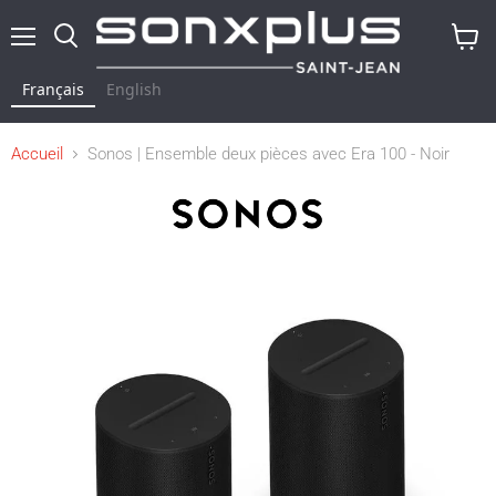
Menu
Rechercher
Voir
le
Français
English
panier
Accueil
Sonos | Ensemble deux pièces avec Era 100 - Noir