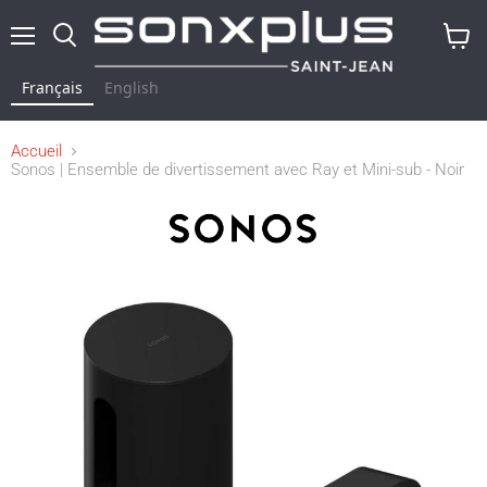
Menu
Rechercher
Voir
le
Français
English
panier
Accueil
Sonos | Ensemble de divertissement avec Ray et Mini-sub - Noir