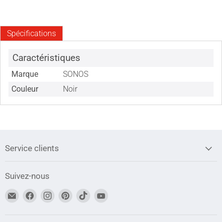
Spécifications
Caractéristiques
Marque
SONOS
Couleur
Noir
Service clients
Suivez-nous
Trouvez-
Trouvez-
Trouvez-
Trouvez-
Trouvez-
Trouvez-
nous
nous
nous
nous
nous
nous
sur
sur
sur
sur
sur
sur