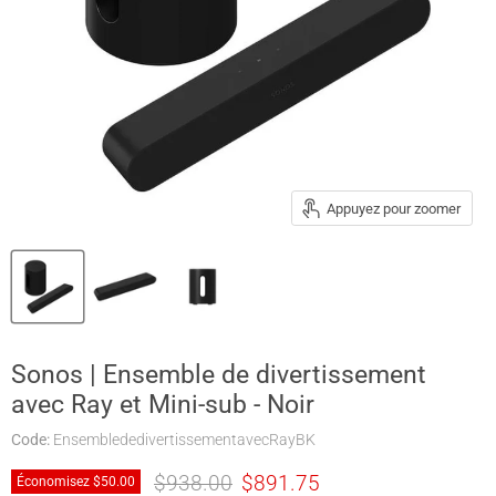
Appuyez pour zoomer
Sonos | Ensemble de divertissement
avec Ray et Mini-sub - Noir
Code:
EnsemblededivertissementavecRayBK
Prix original
Prix actuel
$938.00
$891.75
Économisez
$50.00