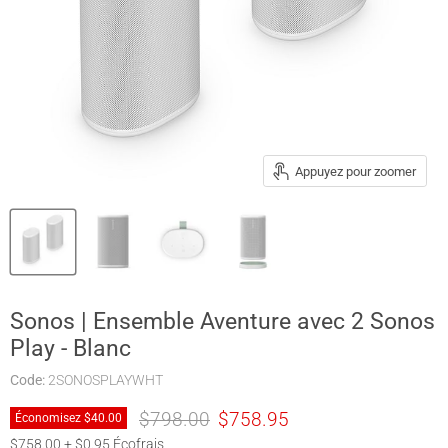
Appuyez pour zoomer
Sonos | Ensemble Aventure avec 2 Sonos
Play - Blanc
Code:
2SONOSPLAYWHT
Prix original
Prix actuel
$798.00
$758.95
Économisez
$40.00
$758.00 + $0.95 Écofrais