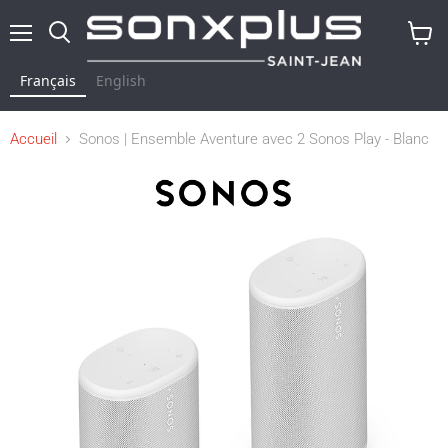
Menu
Rechercher
Voir
le
Français
English
panier
Accueil
Sonos | Ensemble Aventure avec 2 Sonos Play - Blanc