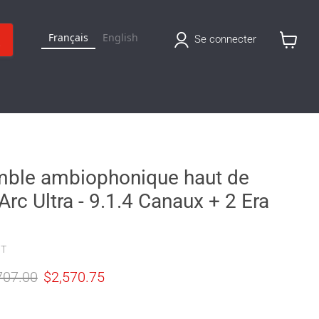
Français
English
Se connecter
Voir
le
panier
mble ambiophonique haut de
c Ultra - 9.1.4 Canaux + 2 Era
HT
 original
Prix actuel
707.00
$2,570.75