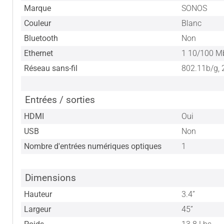
Marque
SONOS
Couleur
Blanc
Bluetooth
Non
Ethernet
1 10/100 M
Réseau sans-fil
802.11b/g, 
Entrées / sorties
HDMI
Oui
USB
Non
Nombre d'entrées numériques optiques
1
Dimensions
Hauteur
3.4”
Largeur
45”