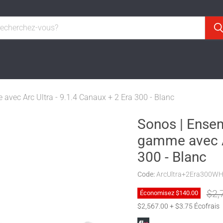
ec Arc Ultra - 9.1.4 Canaux + 2 Era 300 - Blanc
Sonos | Ense
gamme avec Ar
300 - Blanc
Code:
ArcUltra+2Era300W
Prix
$2,
Économisez
$140.00
$2,567.00 + $3.75 Écofrais