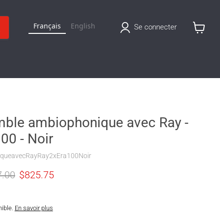
Français
English
Se connecter
Voir
le
panier
mble ambiophonique avec Ray -
00 - Noir
queavecRayRay2xEra100Noir
original
Prix actuel
7.00
$825.75
nible.
En savoir plus