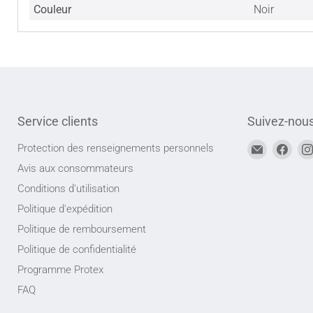
Couleur
Noir
Service clients
Suivez-nou
Trouvez-
Trou
Protection des renseignements personnels
nous
nou
Avis aux consommateurs
sur
sur
Conditions d'utilisation
Adresse
Face
Politique d'expédition
courriel
Politique de remboursement
Politique de confidentialité
Programme Protex
FAQ