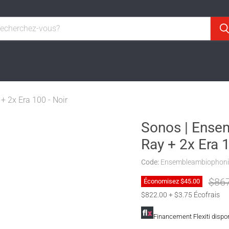
 2x Era 100 - Noir
Sonos | Ense
Ray + 2x Era 1
Code:
Ensembleambiophoni
Prix 
$86
Économisez
$45.00
$822.00 + $3.75 Écofrais
Financement Flexiti dispo