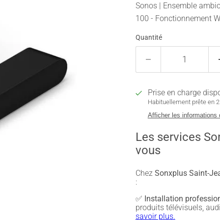
Sonos | Ensemble ambiop
100 - Fonctionnement Wi
Quantité
Prise en charge disp
Habituellement prête en 2 
Afficher les informations
Les services So
vous
Chez
Sonxplus Saint-Jea
:
✅
Installation professio
produits télévisuels, a
savoir plus.