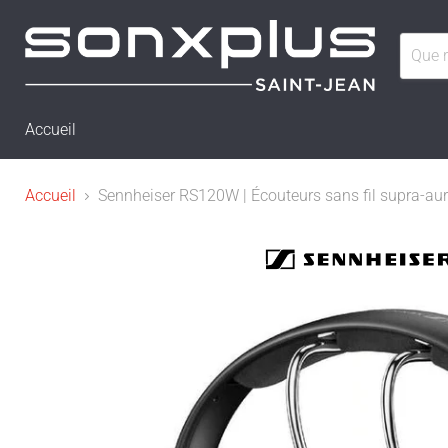
Accueil
Accueil
Sennheiser RS120W | Écouteurs sans fil supra-auric