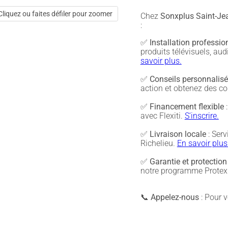
Cliquez ou faites défiler pour zoomer
Chez
Sonxplus Saint-Jea
:
✅
Installation professio
produits télévisuels, a
savoir plus.
✅
Conseils personnalis
action et obtenez des co
✅
Financement flexible
:
avec Flexiti.
S'inscrire.
✅
Livraison locale
: Serv
Richelieu.
En savoir plus
✅
Garantie et protection
notre programme Protex 
📞
Appelez-nous
: Pour vé