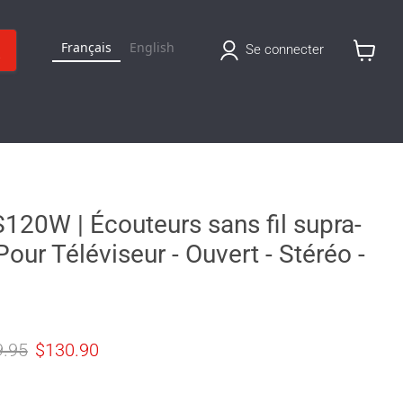
Français
English
Se connecter
Voir
le
panier
120W | Écouteurs sans fil supra-
 Pour Téléviseur - Ouvert - Stéréo -
original
Prix actuel
9.95
$130.90