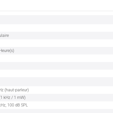
ulaire
Heure(s)
z (haut-parleur)
(1 kHz / 1 mW)
 kHz, 100 dB SPL