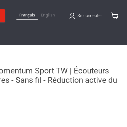
Français
English
Se connecter
Voir
le
panier
omentum Sport TW | Écouteurs
res - Sans fil - Réduction active du