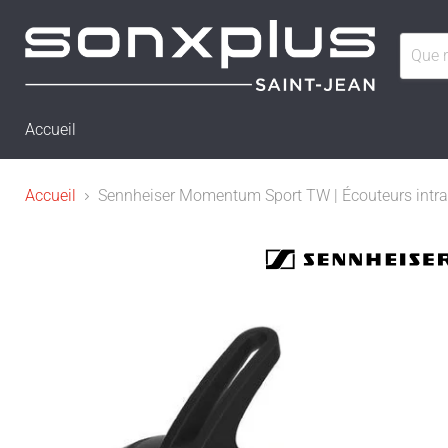
Accueil
Accueil
Sennheiser Momentum Sport TW | Écouteurs intra-aur