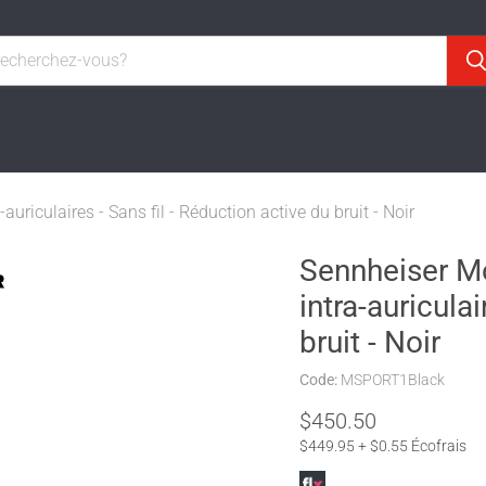
iculaires - Sans fil - Réduction active du bruit - Noir
Sennheiser M
intra-auriculai
bruit - Noir
Code:
MSPORT1Black
$450.50
$449.95 + $0.55 Écofrais