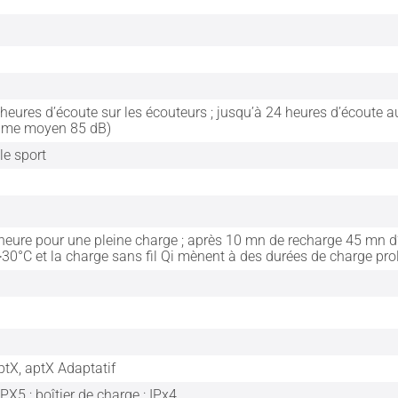
heures d’écoute sur les écouteurs ; jusqu’à 24 heures d’écoute au 
lume moyen 85 dB)
le sport
 heure pour une pleine charge ; après 10 mn de recharge 45 mn 
30°C et la charge sans fil Qi mènent à des durées de charge pr
ptX, aptX Adaptatif
IPX5 ; boîtier de charge : IPx4