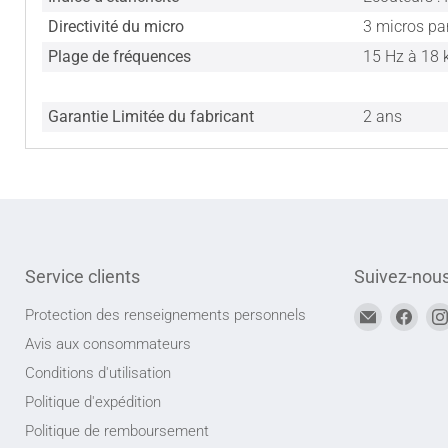
Directivité du micro
3 micros par
Plage de fréquences
15 Hz à 18 
Garantie Limitée du fabricant
2 ans
Service clients
Suivez-nou
Trouvez-
Trou
Protection des renseignements personnels
nous
nou
Avis aux consommateurs
sur
sur
Conditions d'utilisation
Adresse
Face
Politique d'expédition
courriel
Politique de remboursement