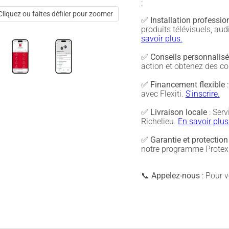
:
Cliquez ou faites défiler pour zoomer
✅
Installation professio
produits télévisuels, a
savoir plus.
✅
Conseils personnalis
action et obtenez des co
✅
Financement flexible
:
avec Flexiti.
S'inscrire.
✅
Livraison locale
: Serv
Richelieu.
En savoir plus
✅
Garantie et protection
notre programme Protex 
📞
Appelez-nous
: Pour vé