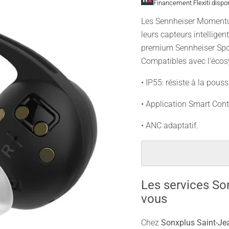
Financement Flexiti dispo
Les Sennheiser Momentum
leurs capteurs intelligen
premium Sennheiser Sport
Compatibles avec l'écosy
• IP55: résiste à la poussi
• Application Smart Cont
• ANC adaptatif.
Les services So
vous
Chez
Sonxplus Saint-Jea