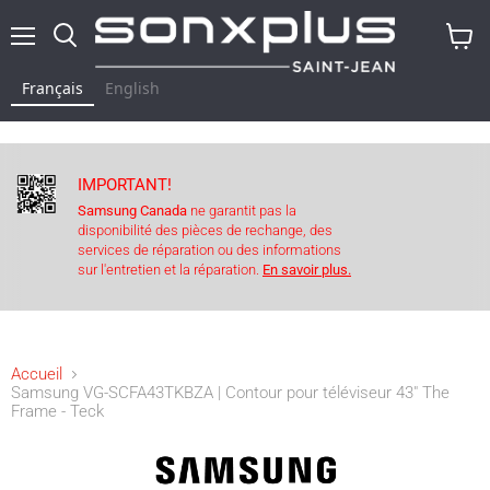
Menu
Rechercher
Voir
le
Français
English
panier
IMPORTANT!
Samsung Canada
ne garantit pas la
disponibilité des pièces de rechange, des
services de réparation ou des informations
sur l'entretien et la réparation.
En savoir plus.
Accueil
Samsung VG-SCFA43TKBZA | Contour pour téléviseur 43" The
Frame - Teck