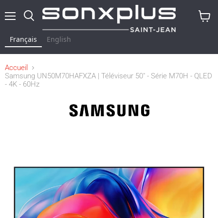
Menu
Rechercher
Voir
le
Français
English
panier
Accueil
Samsung UN50M70HAFXZA | Téléviseur 50" - Série M70H - QLED
- 4K - 60Hz