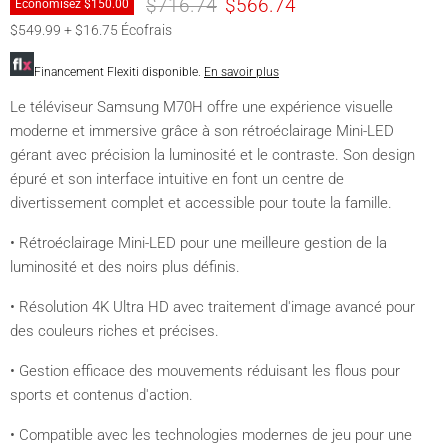
Prix original
Prix actuel
$716.74
$566.74
Économisez
$150.00
$549.99 + $16.75 Écofrais
Financement Flexiti disponible.
En savoir plus
Le téléviseur Samsung M70H offre une expérience visuelle
moderne et immersive grâce à son rétroéclairage Mini-LED
gérant avec précision la luminosité et le contraste. Son design
épuré et son interface intuitive en font un centre de
divertissement complet et accessible pour toute la famille.
• Rétroéclairage Mini-LED pour une meilleure gestion de la
luminosité et des noirs plus définis.
• Résolution 4K Ultra HD avec traitement d'image avancé pour
des couleurs riches et précises.
• Gestion efficace des mouvements réduisant les flous pour
sports et contenus d'action.
• Compatible avec les technologies modernes de jeu pour une