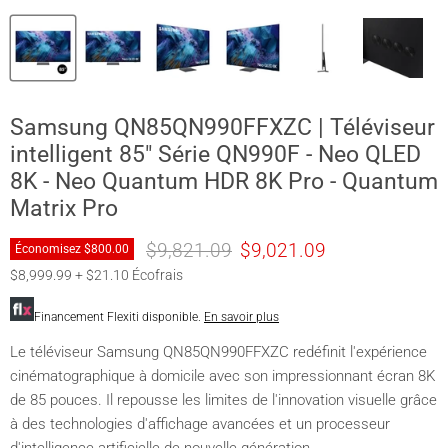
Samsung QN85QN990FFXZC | Téléviseur
intelligent 85" Série QN990F - Neo QLED
8K - Neo Quantum HDR 8K Pro - Quantum
Matrix Pro
Prix original
Prix actuel
$9,821.09
$9,021.09
Économisez
$800.00
$8,999.99 + $21.10 Écofrais
Financement Flexiti disponible.
En savoir plus
Le téléviseur Samsung QN85QN990FFXZC redéfinit l'expérience
cinématographique à domicile avec son impressionnant écran 8K
de 85 pouces. Il repousse les limites de l'innovation visuelle grâce
à des technologies d'affichage avancées et un processeur