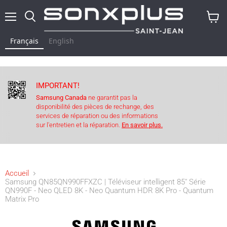
Menu
Rechercher
Voir
le
Français
English
panier
IMPORTANT!
Samsung Canada
ne garantit pas la
disponibilité des pièces de rechange, des
services de réparation ou des informations
sur l'entretien et la réparation.
En savoir plus.
Accueil
Samsung QN85QN990FFXZC | Téléviseur intelligent 85" Série
QN990F - Neo QLED 8K - Neo Quantum HDR 8K Pro - Quantum
Matrix Pro