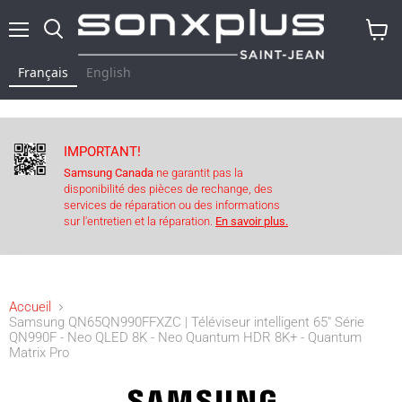
Menu
Rechercher
Voir
le
Français
English
panier
IMPORTANT!
Samsung Canada
ne garantit pas la
disponibilité des pièces de rechange, des
services de réparation ou des informations
sur l'entretien et la réparation.
En savoir plus.
Accueil
Samsung QN65QN990FFXZC | Téléviseur intelligent 65" Série
QN990F - Neo QLED 8K - Neo Quantum HDR 8K+ - Quantum
Matrix Pro