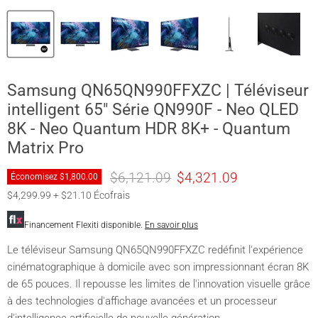
Samsung QN65QN990FFXZC | Téléviseur
intelligent 65" Série QN990F - Neo QLED
8K - Neo Quantum HDR 8K+ - Quantum
Matrix Pro
Prix original
Prix actuel
$6,121.09
$4,321.09
Économisez
$1,800.00
$4,299.99 + $21.10 Écofrais
Financement Flexiti disponible.
En savoir plus
Le téléviseur Samsung QN65QN990FFXZC redéfinit l'expérience
cinématographique à domicile avec son impressionnant écran 8K
de 65 pouces. Il repousse les limites de l'innovation visuelle grâce
à des technologies d'affichage avancées et un processeur