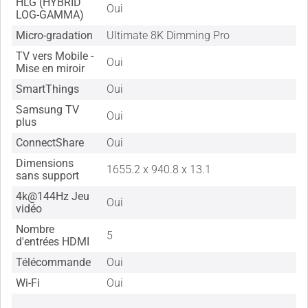
HLG (HYBRID
Oui
LOG-GAMMA)
Micro-gradation
Ultimate 8K Dimming Pro
TV vers Mobile -
Oui
Mise en miroir
SmartThings
Oui
Samsung TV
Oui
plus
ConnectShare
Oui
Dimensions
1655.2 x 940.8 x 13.1
sans support
4k@144Hz Jeu
Oui
vidéo
Nombre
5
d'entrées HDMI
Télécommande
Oui
Wi-Fi
Oui