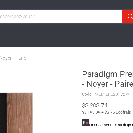
Noyer - Paire
Paradigm Prem
- Noyer - Pair
Code:
PREMIER820FV2W
Prix actuel
$3,203.74
$3,199.99 + $3.75 Écofrais
Financement Flexiti dispo