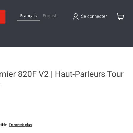
Français
English
Se connecter
Voir
le
panier
ier 820F V2 | Haut-Parleurs Tour
e
nible.
En savoir plus