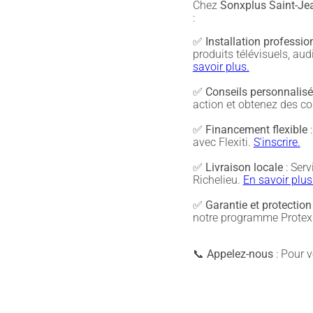
Chez
Sonxplus Saint-Jea
:
✅
Installation professio
produits télévisuels, a
savoir plus.
✅
Conseils personnalis
action et obtenez des co
✅
Financement flexible
:
avec Flexiti.
S'inscrire.
✅
Livraison locale
: Serv
Richelieu.
En savoir plus
✅
Garantie et protection
notre programme Protex 
📞
Appelez-nous
: Pour vé