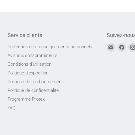
Service clients
Suivez-nou
Trouvez-
Trou
Protection des renseignements personnels
nous
nou
Avis aux consommateurs
sur
sur
Conditions d'utilisation
Adresse
Face
Politique d'expédition
courriel
Politique de remboursement
Politique de confidentialité
Programme Protex
FAQ