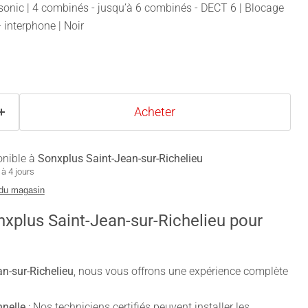
sonic | 4 combinés - jusqu’à 6 combinés - DECT 6 | Blocage
 interphone | Noir
Acheter
onible à
Sonxplus Saint-Jean-sur-Richelieu
à 4 jours
 du magasin
nxplus Saint-Jean-sur-Richelieu pour
n-sur-Richelieu
, nous vous offrons une expérience complète
nnelle
: Nos techniciens certifiés peuvent installer les