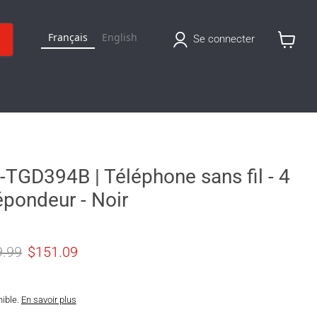
Français
English
Se connecter
Voir
le
panier
TGD394B | Téléphone sans fil - 4
pondeur - Noir
original
Prix actuel
9.99
$151.09
nible.
En savoir plus