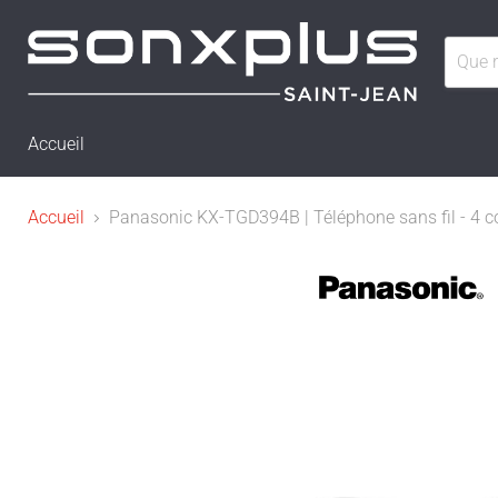
Accueil
Accueil
Panasonic KX-TGD394B | Téléphone sans fil - 4 c