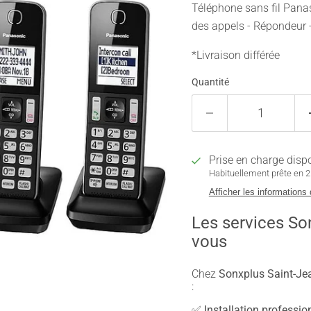
Téléphone sans fil Pana
des appels - Répondeur -
*Livraison différée
Quantité
Prise en charge disp
Habituellement prête en 2 
Afficher les informations
Les services So
vous
Chez
Sonxplus Saint-Jea
:
✅
Installation professio