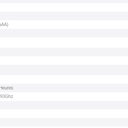
AAA)
 Heures
1.93Ghz