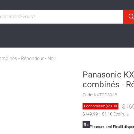
ombinés - Répondeur - Noir
Panasonic KX-
combinés - Ré
Code:
KXTGD394B
Prix 
$16
Économisez
$20.00
$149.99 + $1.10 Écofrais
Financement Flexiti dispo