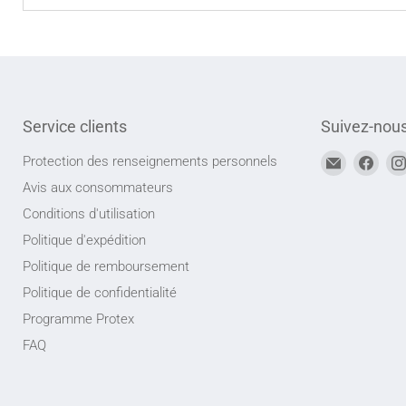
Service clients
Suivez-nou
Trouvez-
Trou
Protection des renseignements personnels
nous
nou
Avis aux consommateurs
sur
sur
Conditions d'utilisation
Adresse
Face
Politique d'expédition
courriel
Politique de remboursement
Politique de confidentialité
Programme Protex
FAQ