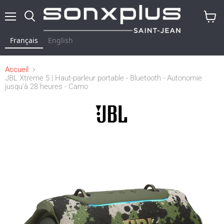
Menu
Rechercher
Voir
le
Français
English
panier
Accueil
JBL Xtreme 5 | Haut-parleur portable - Bluetooth - Autonomie
jusqu'à 28 heures - Camo