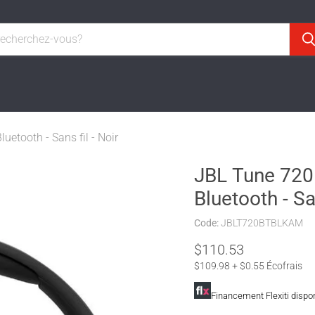
uetooth - Sans fil - Noir
JBL Tune 720B
Bluetooth - San
Code:
JBLT720BTBLKAM
$110.53
$109.98 + $0.55 Écofrais
Financement Flexiti dispo