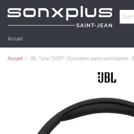
Accueil
Accueil
JBL Tune 720BT | Écouteurs supra-auriculaires - Bl