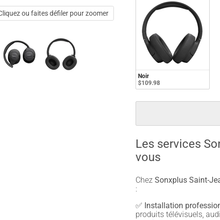
Cliquez ou faites défiler pour zoomer
Noir
$109.98
Les services So
vous
Chez
Sonxplus Saint-Jea
:
✅
Installation professio
produits télévisuels, a