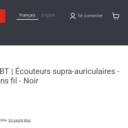
Français
English
Se connecter
Voir
le
panier
T | Écouteurs supra-auriculaires -
s fil - Noir
nible.
En savoir plus