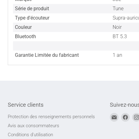
Série de produit
Tune
Type d'écouteur
Supra-auric
Couleur
Noir
Bluetooth
BT 5.3
Garantie Limitée du fabricant
1 an
Service clients
Suivez-nou
Trouvez-
Trou
Protection des renseignements personnels
nous
nou
Avis aux consommateurs
sur
sur
Conditions d'utilisation
Adresse
Face