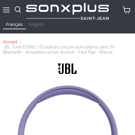
Menu
Rechercher
Voir
le
Français
English
panier
Accueil
JBL Tune 670NC | Écouteurs circum-auriculaires sans fil -
Bluetooth - Annulation active du bruit - Fast Pair - Mauve