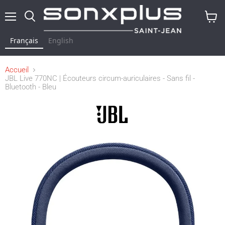
Menu
Rechercher
Voir
le
Français
English
panier
Accueil
JBL Live 770NC | Écouteurs circum-auriculaires - Sans fil -
Bluetooth - Bleu