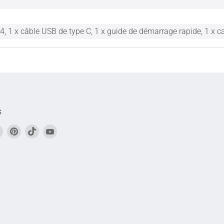
 4, 1 x câble USB de type C, 1 x guide de démarrage rapide, 1 x car
s
vez-
Trouvez-
Trouvez-
Trouvez-
Trouvez-
s
nous
nous
nous
nous
sur
sur
sur
sur
book
Instagram
Pinterest
TikTok
YouTube