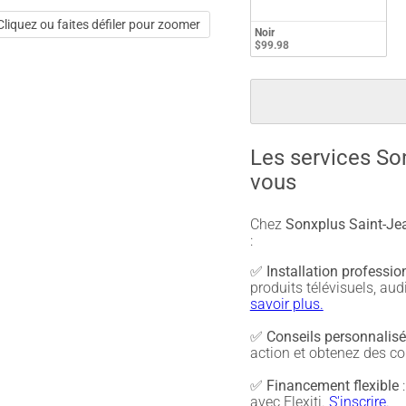
Cliquez ou faites défiler pour zoomer
Noir
$99.98
Les services So
vous
Chez
Sonxplus Saint-Jea
:
✅
Installation professio
produits télévisuels, a
savoir plus.
✅
Conseils personnalis
action et obtenez des co
✅
Financement flexible
:
avec Flexiti.
S'inscrire.