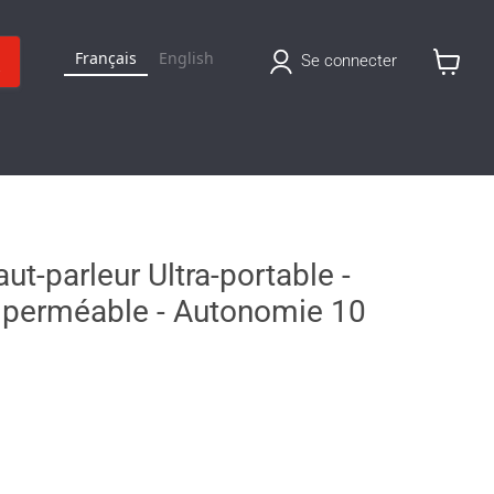
Français
English
Se connecter
Voir
le
panier
aut-parleur Ultra-portable -
Imperméable - Autonomie 10