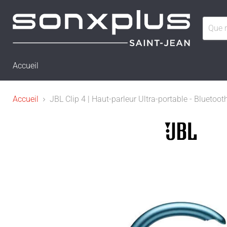
Accueil
Accueil
JBL Clip 4 | Haut-parleur Ultra-portable - Blueto