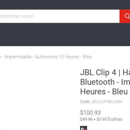
oth - Imperméable - Autonomie 10 Heures - Bleu
JBL Clip 4 | H
Bluetooth - 
Heures - Bleu
Code:
JBLCLIP4BLUAM
$100.93
$99.98 + $0.95 Écofrais