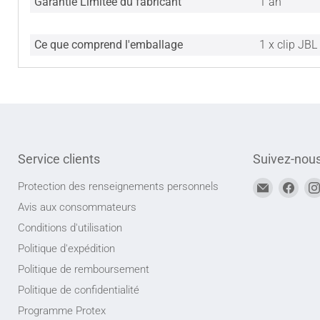
Garantie Limitée du fabricant
1 an
Ce que comprend l'emballage
1 x clip JBL
Service clients
Suivez-nou
Trouvez-
Trou
Protection des renseignements personnels
nous
nou
Avis aux consommateurs
sur
sur
Conditions d'utilisation
Adresse
Face
Politique d'expédition
courriel
Politique de remboursement
Politique de confidentialité
Programme Protex