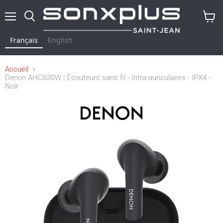
Menu
Rechercher
Voir
le
Français
English
panier
Accueil
Denon AHC630W | Écouteurs sans fil - Intra-auriculaires - IPX4 -
Noir