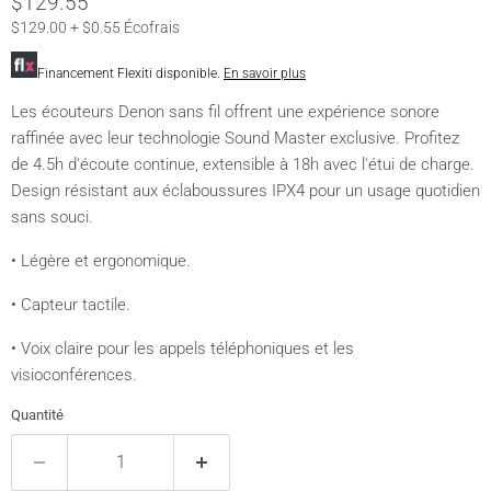
Prix actuel
$129.55
$129.00 + $0.55 Écofrais
Financement Flexiti disponible.
En savoir plus
Les écouteurs Denon sans fil offrent une expérience sonore
raffinée avec leur technologie Sound Master exclusive. Profitez
de 4.5h d'écoute continue, extensible à 18h avec l'étui de charge.
Design résistant aux éclaboussures IPX4 pour un usage quotidien
sans souci.
• Légère et ergonomique.
• Capteur tactile.
• Voix claire pour les appels téléphoniques et les
visioconférences.
Quantité