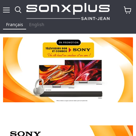
Menu
Rechercher
Voir
le
Français
English
panier