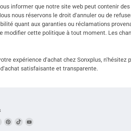
ous informer que notre site web peut contenir des 
ts. Nous nous réservons le droit d'annuler ou de re
lité quant aux garanties ou réclamations provenant
it de modifier cette politique à tout moment. Les 
tre expérience d'achat chez Sonxplus, n'hésitez pa
d'achat satisfaisante et transparente.
s
vez-
Trouvez-
Trouvez-
Trouvez-
Trouvez-
s
nous
nous
nous
nous