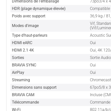
Dimensions de l'emballage
73po3/4 x 
HDR (plage dynamique élevée)
Compatible 
Poids avec support
36,9 kg / 81
Vif, Standa
Modes d'image
(Vif/Lumine
Type d'haut-parleurs
Acoustic Su
HDMI eARC
Oui
HDMI 2.1 4K
Oui, 4K 12
Sorties
Sortie Audio
BRAVIA SYNC
Oui
AirPlay
Oui
Streaming
Chromecast 
Dimensions sans support
67po5/8 x 
BRAVIA CAM
Incluse (C
Télécommande
Commande 
Wi-Fi
802.11a/b/g