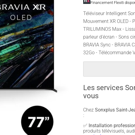
Financement Flexiti dispo
Téléviseur Intelligent So
Mouvement XR OLED - Pr
TRILUMINOS Max - Lissag
parleur d'écran - Sons c
BRAVIA Sync - BRAVIA CA
32Go - Télécommande V
Les services So
vous
Chez
Sonxplus Saint-Jea
:
✅
Installation professio
produits télévisuels, a