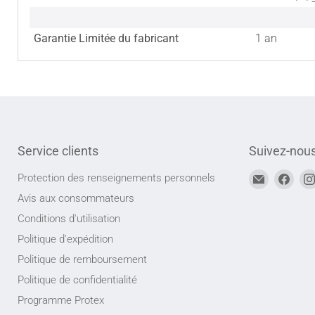
Garantie Limitée du fabricant
1 an
Service clients
Suivez-nou
Trouvez-
Trou
Protection des renseignements personnels
nous
nou
Avis aux consommateurs
sur
sur
Conditions d'utilisation
Adresse
Face
Politique d'expédition
courriel
Politique de remboursement
Politique de confidentialité
Programme Protex