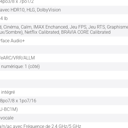
44po3/8 x 7po1/2
avec HDR10, HLG, DolbyVision
,4 lb
rd, Cinéma, Calm, IMAX Enchanced, Jeu FPS, Jeu RTS, Graphismes
ux/Sombre), Netflix Calibrated, BRAVIA CORE Calibrated
rface Audio+
0/eARC/VRR/ALLM
 numérique: 1 (côté)
intégré
38po7/8 x 1po7/16
MU-BC1M)
vocale
/n/ac avec Fréquence de 2,4 GHz/5 GHz