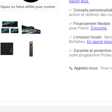
savoir plus.
Cliquez ou faites défiler pour zoomer
✅
Conseils personnalis
action et obtenez des co
✅
Financement flexible
:
avec Flexiti.
S'inscrire.
✅
Livraison locale
: Serv
Richelieu.
En savoir plus
✅
Garantie et protection
notre programme Protex 
📞
Appelez-nous
: Pour vé