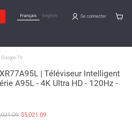
Français
English
Se connecter
Voir
le
panier
- Google TV
R77A95L | Téléviseur Intelligent
érie A95L - 4K Ultra HD - 120Hz -
x original
Prix actuel
,021.09
$5,021.09
s