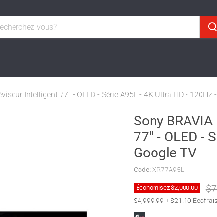
seur Intelligent 77" - OLED - Série A95L - 4K Ultra HD - 120Hz 
Sony BRAVIA X
77" - OLED - S
Google TV
Code:
XR77A95L
Pri
$7
Économisez
$2,000.00
$4,999.99 + $21.10 Écofrai