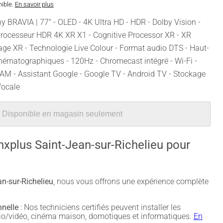
nible.
En savoir plus
ny BRAVIA | 77" - OLED - 4K Ultra HD - HDR - Dolby Vision -
ocesseur HDR 4K XR X1 - Cognitive Processor XR - XR
e XR - Technologie Live Colour - Format audio DTS - Haut-
inématographiques - 120Hz - Chromecast intégré - Wi-Fi -
M - Assistant Google - Google TV - Android TV - Stockage
ocale
Disponible en magasin seulement
nxplus Saint-Jean-sur-Richelieu pour
n-sur-Richelieu
, nous vous offrons une expérience complète
nnelle
: Nos techniciens certifiés peuvent installer les
udio/vidéo, cinéma maison, domotiques et informatiques.
En