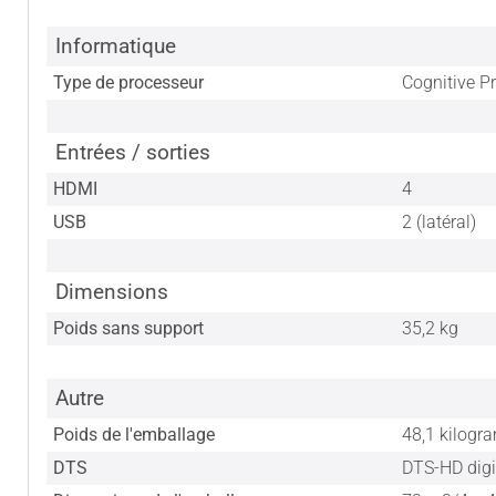
Informatique
Type de processeur
Cognitive P
Entrées / sorties
HDMI
4
USB
2 (latéral)
Dimensions
Poids sans support
35,2 kg
Autre
Poids de l'emballage
48,1 kilog
DTS
DTS-HD digi