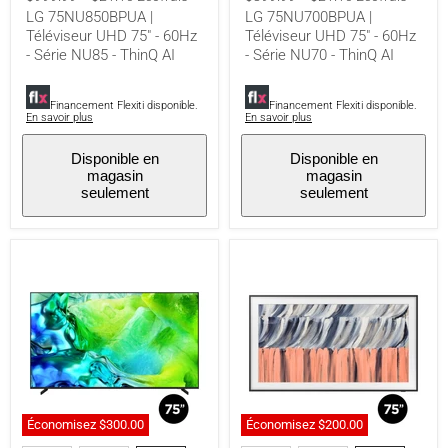
60Hz
60Hz
LG 75NU850BPUA |
LG 75NU700BPUA |
-
-
Téléviseur UHD 75" - 60Hz
Téléviseur UHD 75" - 60Hz
Série
Série
- Série NU85 - ThinQ AI
- Série NU70 - ThinQ AI
NU85
NU70
-
-
ThinQ
ThinQ
AI
AI
Financement Flexiti disponible.
Financement Flexiti disponible.
En savoir plus
En savoir plus
Disponible en
Disponible en
magasin
magasin
seulement
seulement
Économisez
$300.00
Économisez
$200.00
Samsung
Samsung