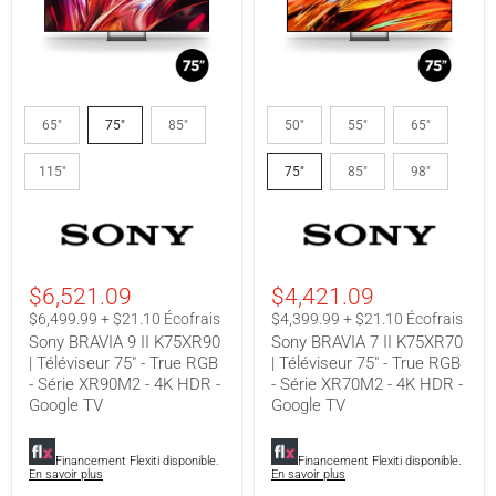
Sony
Sony
BRAVIA
BRAVIA
65"
75"
85"
50"
55"
65"
9
7
II
II
115"
75"
85"
98"
K75XR90
K75XR70
|
|
Téléviseur
Téléviseur
75"
75"
-
-
True
True
RGB
RGB
$6,521.09
$4,421.09
-
-
Série
Série
$6,499.99 + $21.10 Écofrais
$4,399.99 + $21.10 Écofrais
XR90M2
XR70M2
Sony BRAVIA 9 II K75XR90
Sony BRAVIA 7 II K75XR70
-
-
| Téléviseur 75" - True RGB
| Téléviseur 75" - True RGB
4K
4K
- Série XR90M2 - 4K HDR -
- Série XR70M2 - 4K HDR -
HDR
HDR
-
-
Google TV
Google TV
Google
Google
TV
TV
Financement Flexiti disponible.
Financement Flexiti disponible.
En savoir plus
En savoir plus