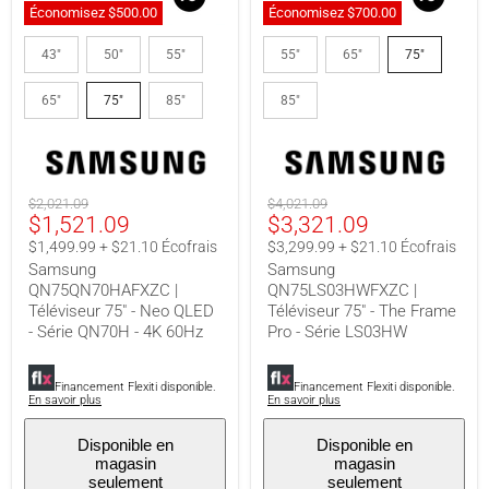
Économisez
$500.00
Économisez
$700.00
Samsung
Samsung
QN75QN70HAFXZC
QN75LS03HWFXZC
43"
50"
55"
55"
65"
75"
|
|
Téléviseur
Téléviseur
65"
75"
85"
85"
75"
75"
-
-
Neo
The
QLED
Frame
-
Pro
Série
-
Prix
Prix
$2,021.09
$4,021.09
QN70H
Série
Prix
Prix
$1,521.09
$3,321.09
original
original
-
LS03HW
4K
actuel
actuel
$1,499.99 + $21.10 Écofrais
$3,299.99 + $21.10 Écofrais
60Hz
Samsung
Samsung
QN75QN70HAFXZC |
QN75LS03HWFXZC |
Téléviseur 75" - Neo QLED
Téléviseur 75" - The Frame
- Série QN70H - 4K 60Hz
Pro - Série LS03HW
Financement Flexiti disponible.
Financement Flexiti disponible.
En savoir plus
En savoir plus
Disponible en
Disponible en
magasin
magasin
seulement
seulement