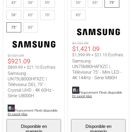
UN75U8000HFXZC
UN75M80HAFXZC
43"
50"
55"
55"
65"
75"
|
|
Téléviseur
Téléviseur
58"
65"
70"
85"
DEL
75"
75"
-
-
Mini
75"
85"
Crystal
LED
UHD
-
-
4K
Prix
$1,721.09
4K
144Hz
Prix
$1,421.09
original
60Hz
-
-
Série
actuel
$1,399.99 + $21.10 Écofrais
Prix
$1,021.09
Série
M80H
Prix
$921.09
original
Samsung
U8000H
UN75M80HAFXZC |
actuel
$899.99 + $21.10 Écofrais
Téléviseur 75" - Mini LED -
Samsung
4K 144Hz - Série M80H
UN75U8000HFXZC |
Téléviseur DEL 75" -
Crystal UHD - 4K 60Hz -
Financement Flexiti disponible.
Série U8000H
En savoir plus
Financement Flexiti disponible.
En savoir plus
Disponible en
Disponible en
magasin
magasin