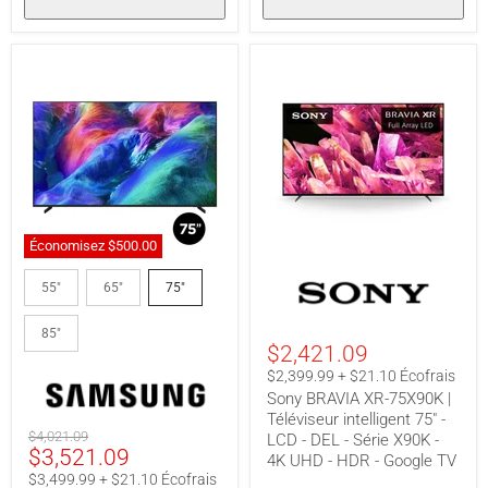
Économisez
$500.00
Samsung
Sony
MRN75R85HAFXZC
BRAVIA
55"
65"
75"
|
XR-
Téléviseur
75X90K
85"
75"
|
$2,421.09
-
Téléviseur
Micro
intelligent
$2,399.99 + $21.10 Écofrais
RGB
75"
Sony BRAVIA XR-75X90K |
-
-
Téléviseur intelligent 75" -
Anti-
LCD
Prix
$4,021.09
LCD - DEL - Série X90K -
reflet
-
Prix
$3,521.09
original
-
DEL
4K UHD - HDR - Google TV
4K
-
actuel
$3,499.99 + $21.10 Écofrais