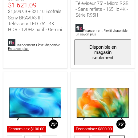
-
4K
Téléviseur 75" - Micro RGB
Prix
$1,621.09
original
Gemini
-
- Sans reflets - 165Hz 4K -
actuel
$1,599.99 + $21.10 Écofrais
Série
Série R95H
R95H
Sony BRAVIA3 II |
Téléviseur LED 75" - 4K
HDR - 120Hz natif - Gemini
Financement Flexiti disponible.
En savoir plus
Financement Flexiti disponible.
Disponible en
En savoir plus
magasin
seulement
Économisez
$100.00
Économisez
$300.00
Samsung
Samsung