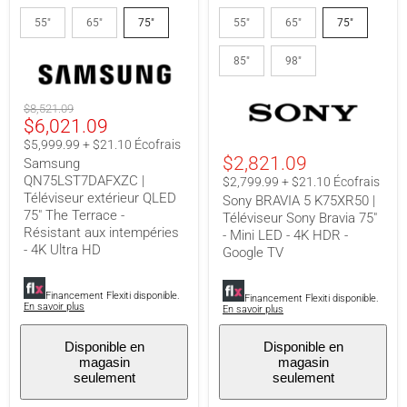
Samsung
Sony
QN75LST7DAFXZC
BRAVIA
55"
65"
75"
55"
65"
75"
|
5
Téléviseur
K75XR50
85"
98"
extérieur
|
QLED
Téléviseur
75"
Sony
The
Bravia
Prix
$8,521.09
Terrace
75"
Prix
$6,021.09
original
-
-
actuel
$5,999.99 + $21.10 Écofrais
Résistant
Mini
$2,821.09
Samsung
aux
LED
intempéries
-
QN75LST7DAFXZC |
$2,799.99 + $21.10 Écofrais
-
4K
Téléviseur extérieur QLED
Sony BRAVIA 5 K75XR50 |
4K
HDR
75" The Terrace -
Téléviseur Sony Bravia 75"
Ultra
-
Résistant aux intempéries
- Mini LED - 4K HDR -
HD
Google
- 4K Ultra HD
TV
Google TV
Financement Flexiti disponible.
Financement Flexiti disponible.
En savoir plus
En savoir plus
Disponible en
Disponible en
magasin
magasin
seulement
seulement