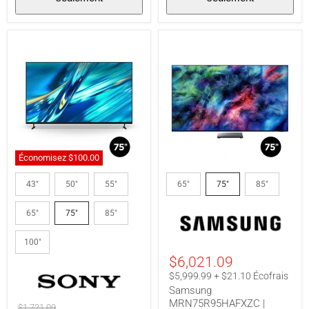
Économisez
$100.00
Sony
Samsung
BRAVIA3
MRN75R95HAFXZC
43"
50"
55"
65"
75"
85"
II
|
|
Téléviseur
65"
75"
85"
Téléviseur
75"
LED
-
75"
Micro
100"
-
RGB
4K
-
$6,021.09
HDR
Sans
$5,999.99 + $21.10 Écofrais
-
reflets
Samsung
120Hz
-
natif
165Hz
MRN75R95HAFXZC |
Prix
$1,721.09