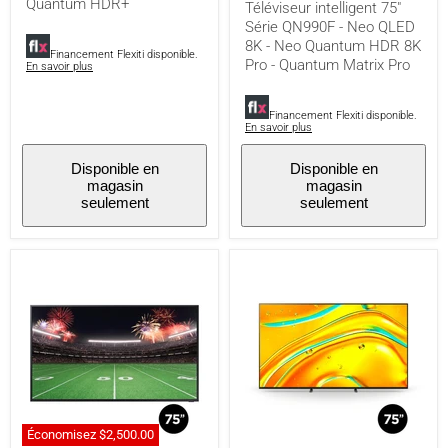
Quantum HDR+
Téléviseur intelligent 75"
8K
Pro
Série QN990F - Neo QLED
-
8K - Neo Quantum HDR 8K
Financement Flexiti disponible.
Quantum
Pro - Quantum Matrix Pro
En savoir plus
Matrix
Pro
Financement Flexiti disponible.
En savoir plus
Disponible en
Disponible en
magasin
magasin
seulement
seulement
Économisez
$2,500.00