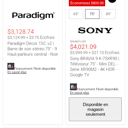
Économisez
$800.00
Paradigm
Sony
Décor
BRAVIA
65"
75"
85"
1SC
9
v2
K-
|
75XR90
$3,128.74
Barre
|
de
Téléviseur
$3,124.99 + $3.75 Écofrais
son
75"
Prix
$4,821.09
Paradigm Décor 1SC v2 |
stéréo
-
Prix
$4,021.09
original
Barre de son stéréo 75" - 9
75"
Mini
actuel
$3,999.99 + $21.10 Écofrais
Haut-parleurs central - Noir
-
DEL
Sony BRAVIA 9 K-75XR90 |
9
-
Haut-
Série
Téléviseur 75" - Mini DEL -
parleurs
XR90M2
Financement Flexiti disponible.
Série XR90M2 - 4K HDR -
central
-
En savoir plus
Google TV
-
4K
Noir
HDR
-
Financement Flexiti disponible.
Google
En savoir plus
TV
Disponible en
magasin
seulement