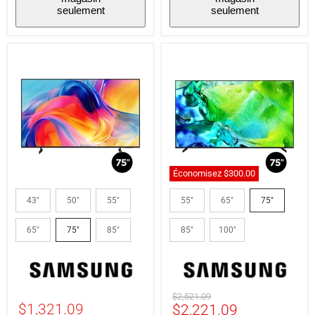
seulement
seulement
Économisez
$300.00
Samsung
Samsung
UN75M70HAFXZA
QN75QN80HAFXZC
43"
50"
55"
55"
65"
75"
|
|
Téléviseur
Téléviseur
65"
75"
85"
85"
100"
75"
75"
-
-
Série
Série
M70H
QN80H
-
-
QLED
4K
Prix
$2,521.09
-
144Hz
$1,321.09
Prix
$2,221.09
original
4K
-