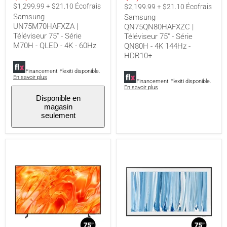
-
HDR10+
actuel
$1,299.99 + $21.10 Écofrais
$2,199.99 + $21.10 Écofrais
60Hz
Samsung
Samsung
UN75M70HAFXZA |
QN75QN80HAFXZC |
Téléviseur 75" - Série
Téléviseur 75" - Série
M70H - QLED - 4K - 60Hz
QN80H - 4K 144Hz -
HDR10+
Financement Flexiti disponible.
En savoir plus
Financement Flexiti disponible.
En savoir plus
Disponible en
magasin
seulement