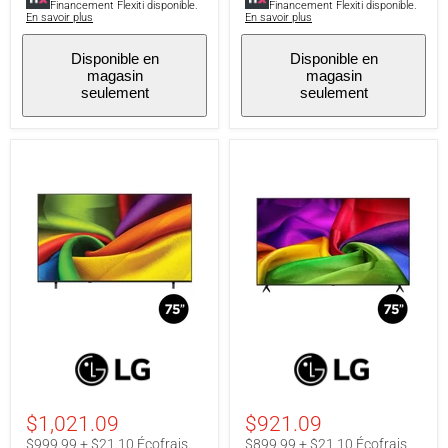
Financement Flexiti disponible.
Financement Flexiti disponible.
AI
En savoir plus
En savoir plus
Disponible en
Disponible en
magasin
magasin
seulement
seulement
LG
LG
75NU850BPUA
75NU700BPUA
|
|
Téléviseur
Téléviseur
UHD
UHD
$1,021.09
$921.09
75"
75"
-
-
$999.99 + $21.10 Écofrais
$899.99 + $21.10 Écofrais