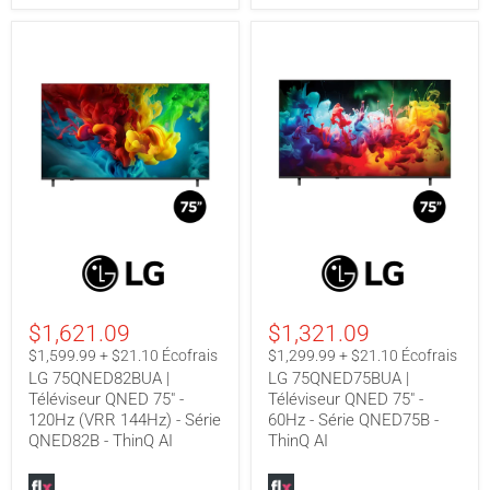
LG
LG
75QNED82BUA
75QNED75BUA
|
|
Téléviseur
Téléviseur
QNED
QNED
$1,621.09
$1,321.09
75"
75"
-
-
$1,599.99 + $21.10 Écofrais
$1,299.99 + $21.10 Écofrais
120Hz
60Hz
LG 75QNED82BUA |
LG 75QNED75BUA |
(VRR
-
Téléviseur QNED 75" -
Téléviseur QNED 75" -
144Hz)
Série
120Hz (VRR 144Hz) - Série
60Hz - Série QNED75B -
-
QNED75B
Série
-
QNED82B - ThinQ AI
ThinQ AI
QNED82B
ThinQ
-
AI
ThinQ