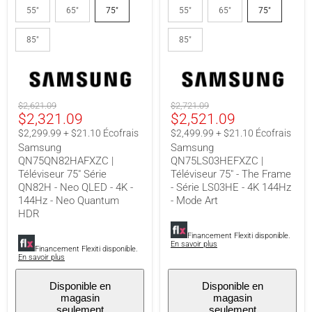
QN75QN82HAFXZC
QN75LS03HEFXZC
55"
65"
75"
55"
65"
75"
|
|
Téléviseur
Téléviseur
85"
85"
75"
75"
Série
-
QN82H
The
-
Frame
Neo
-
QLED
Série
Prix
Prix
$2,621.09
$2,721.09
-
LS03HE
Prix
Prix
$2,321.09
$2,521.09
original
original
4K
-
-
4K
actuel
actuel
$2,299.99 + $21.10 Écofrais
$2,499.99 + $21.10 Écofrais
144Hz
144Hz
Samsung
Samsung
-
-
QN75QN82HAFXZC |
QN75LS03HEFXZC |
Neo
Mode
Téléviseur 75" Série
Téléviseur 75" - The Frame
Quantum
Art
HDR
QN82H - Neo QLED - 4K -
- Série LS03HE - 4K 144Hz
144Hz - Neo Quantum
- Mode Art
HDR
Financement Flexiti disponible.
En savoir plus
Financement Flexiti disponible.
En savoir plus
Disponible en
Disponible en
magasin
magasin
seulement
seulement