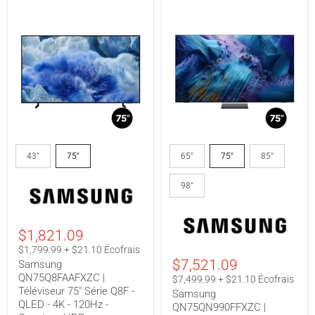
Samsung
Samsung
QN75Q8FAAFXZC
QN75QN990FFXZC
43"
75"
65"
75"
85"
|
|
Téléviseur
Téléviseur
98"
75"
intelligent
Série
75"
Q8F
Série
-
QN990F
QLED
-
$1,821.09
-
Neo
$1,799.99 + $21.10 Écofrais
4K
QLED
$7,521.09
Samsung
-
8K
120Hz
-
QN75Q8FAAFXZC |
$7,499.99 + $21.10 Écofrais
-
Neo
Téléviseur 75" Série Q8F -
Samsung
Quantum
Quantum
QLED - 4K - 120Hz -
QN75QN990FFXZC |
HDR+
HDR