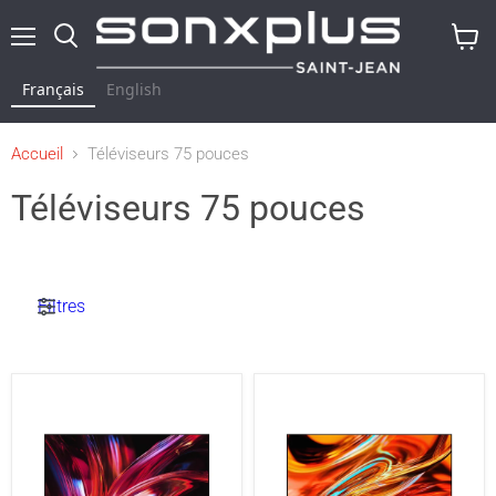
Menu
Rechercher
Voir
le
Français
English
panier
Accueil
Téléviseurs 75 pouces
Téléviseurs 75 pouces
Filtres