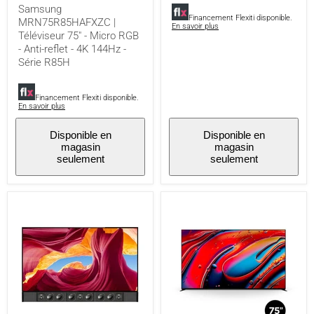
144Hz
Série
Samsung
-
X90K
Financement Flexiti disponible.
MRN75R85HAFXZC |
Série
-
En savoir plus
Téléviseur 75" - Micro RGB
R85H
4K
UHD
- Anti-reflet - 4K 144Hz -
-
Série R85H
HDR
-
Google
Financement Flexiti disponible.
TV
En savoir plus
Disponible en
Disponible en
magasin
magasin
seulement
seulement