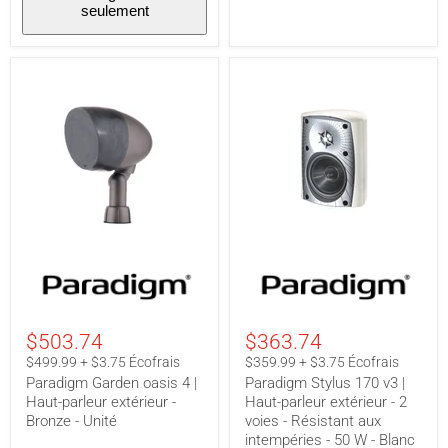
seulement
Paire
Paire
Paradigm
Paradigm
Garden
Stylus
oasis
170
4
v3
|
|
$503.74
$363.74
Haut-
Haut-
parleur
parleur
$499.99 + $3.75 Écofrais
$359.99 + $3.75 Écofrais
extérieur
extérieur
Paradigm Garden oasis 4 |
Paradigm Stylus 170 v3 |
-
-
Haut-parleur extérieur -
Haut-parleur extérieur - 2
Bronze
2
Bronze - Unité
voies - Résistant aux
-
voies
Unité
-
intempéries - 50 W - Blanc