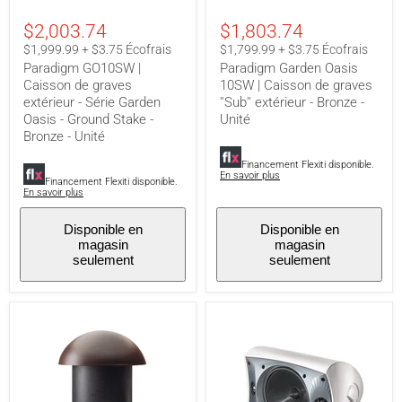
Caisson
10SW
de
|
$2,003.74
$1,803.74
graves
Caisson
extérieur
de
$1,999.99 + $3.75 Écofrais
$1,799.99 + $3.75 Écofrais
-
graves
Paradigm GO10SW |
Paradigm Garden Oasis
Série
''Sub''
Caisson de graves
10SW | Caisson de graves
Garden
extérieur
extérieur - Série Garden
''Sub'' extérieur - Bronze -
Oasis
-
-
Bronze
Oasis - Ground Stake -
Unité
Ground
-
Bronze - Unité
Stake
Unité
-
Financement Flexiti disponible.
Bronze
En savoir plus
Financement Flexiti disponible.
-
En savoir plus
Unité
Disponible en
Disponible en
magasin
magasin
seulement
seulement