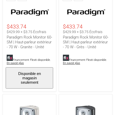
60-
60-
SM
SM
|
|
Haut-
Haut-
parleur
parleur
extérieur
extérieur
$433.74
$433.74
-
-
70
70
$429.99 + $3.75 Écofrais
$429.99 + $3.75 Écofrais
W
W
Paradigm Rock Monitor 60-
Paradigm Rock Monitor 60-
-
-
SM | Haut-parleur extérieur
SM | Haut-parleur extérieur
Granite
Grès
- 70 W - Granite - Unité
- 70 W - Grès - Unité
-
-
Unité
Unité
Financement Flexiti disponible.
Financement Flexiti disponible.
En savoir plus
En savoir plus
Disponible en
magasin
seulement