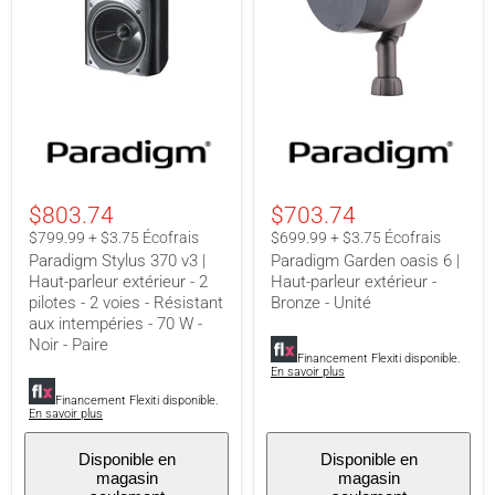
Unité
Paradigm
Paradigm
Stylus
Garden
370
oasis
v3
6
|
|
$803.74
$703.74
Haut-
Haut-
parleur
parleur
$799.99 + $3.75 Écofrais
$699.99 + $3.75 Écofrais
extérieur
extérieur
Paradigm Stylus 370 v3 |
Paradigm Garden oasis 6 |
-
-
Haut-parleur extérieur - 2
Haut-parleur extérieur -
2
Bronze
pilotes - 2 voies - Résistant
Bronze - Unité
pilotes
-
-
Unité
aux intempéries - 70 W -
2
Noir - Paire
voies
Financement Flexiti disponible.
-
En savoir plus
Résistant
Financement Flexiti disponible.
aux
En savoir plus
intempéries
-
Disponible en
Disponible en
70
magasin
magasin
W