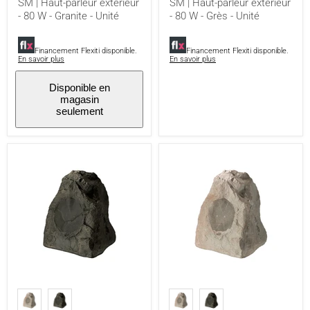
SM | Haut-parleur extérieur
SM | Haut-parleur extérieur
Granite
Grès
- 80 W - Granite - Unité
- 80 W - Grès - Unité
-
-
Unité
Unité
Financement Flexiti disponible.
Financement Flexiti disponible.
En savoir plus
En savoir plus
Disponible en
magasin
seulement
Paradigm
Paradigm
Rock
Rock
Monitor
Monitor