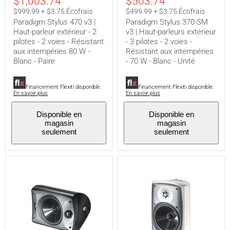
$1,003.74
$503.74
Haut-
|
parleur
Haut-
$999.99 + $3.75 Écofrais
$499.99 + $3.75 Écofrais
extérieur
parleurs
Paradigm Stylus 470 v3 |
Paradigm Stylus 370-SM
-
extérieur
Haut-parleur extérieur - 2
v3 | Haut-parleurs extérieur
2
-
pilotes - 2 voies - Résistant
- 3 pilotes - 2 voies -
pilotes
3
-
pilotes
aux intempéries 80 W -
Résistant aux intempéries
2
-
Blanc - Paire
- 70 W - Blanc - Unité
voies
2
-
voies
Résistant
-
Financement Flexiti disponible.
Financement Flexiti disponible.
aux
Résistant
En savoir plus
En savoir plus
intempéries
aux
80
intempéries
Disponible en
Disponible en
W
-
magasin
magasin
-
70
seulement
seulement
Blanc
W
-
-
Paire
Blanc
-
Unité