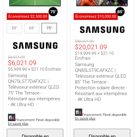
Économisez
$2,500.00
Économisez
$10,000.00
Samsung
Samsung
QN75LST7DAFXZC
QN85LST9CAFXZC
55"
65"
75"
|
|
Téléviseur
Téléviseur
Prix
$30,021.09
extérieur
extérieur
Prix
$20,021.09
original
QLED
QLED
75"
85"
actuel
$19,999.99 + $21.10
The
The
Prix
$8,521.09
Écofrais
Terrace
Terrace
Prix
$6,021.09
original
Samsung
-
-
actuel
$5,999.99 + $21.10 Écofrais
QN85LST9CAFXZC |
Résistant
Protection
Samsung
aux
solaire
Téléviseur extérieur QLED
intempéries
directe
QN75LST7DAFXZC |
85" The Terrace -
-
-
Téléviseur extérieur QLED
Protection solaire directe -
4K
Résistant
75" The Terrace -
Résistant aux intempéries
Ultra
aux
Résistant aux intempéries
- 4K Ultra HD
HD
intempéries
- 4K Ultra HD
-
4K
Ultra
Financement Flexiti disponible.
En savoir plus
HD
Financement Flexiti disponible.
En savoir plus
Disponible en
Disponible en