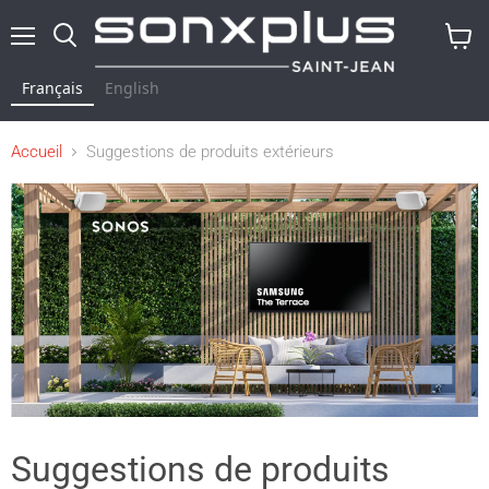
Menu
Rechercher
Voir
le
Français
English
panier
Accueil
Suggestions de produits extérieurs
Suggestions de produits