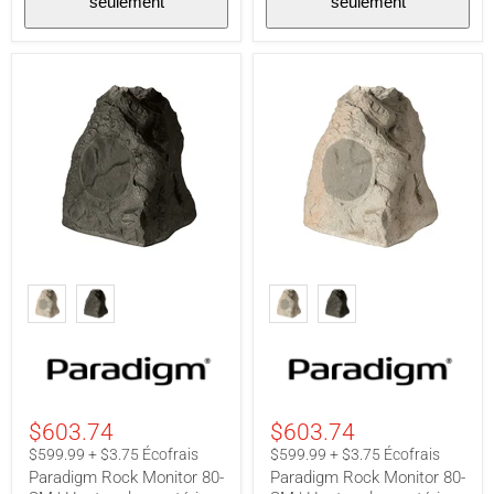
seulement
seulement
-
Noir
-
Paire
Paradigm
Paradigm
Rock
Rock
Monitor
Monitor
80-
80-
SM
SM
|
|
Haut-
Haut-
parleur
parleur
extérieur
extérieur
$603.74
$603.74
-
-
80
80
$599.99 + $3.75 Écofrais
$599.99 + $3.75 Écofrais
W
W
Paradigm Rock Monitor 80-
Paradigm Rock Monitor 80-
-
-