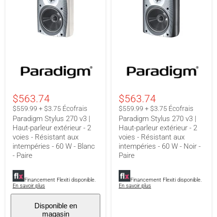
Paradigm
Paradigm
Stylus
Stylus
270
270
v3
v3
|
|
$563.74
$563.74
Haut-
Haut-
parleur
parleur
$559.99 + $3.75 Écofrais
$559.99 + $3.75 Écofrais
extérieur
extérieur
Paradigm Stylus 270 v3 |
Paradigm Stylus 270 v3 |
-
-
Haut-parleur extérieur - 2
Haut-parleur extérieur - 2
2
2
voies - Résistant aux
voies - Résistant aux
voies
voies
-
-
intempéries - 60 W - Blanc
intempéries - 60 W - Noir -
Résistant
Résistant
- Paire
Paire
aux
aux
intempéries
intempéries
-
-
Financement Flexiti disponible.
Financement Flexiti disponible.
60
60
En savoir plus
En savoir plus
W
W
-
-
Disponible en
Blanc
Noir
magasin
-
-