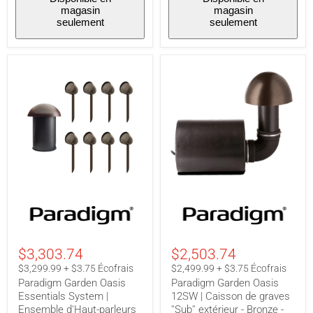
magasin
magasin
seulement
seulement
Paradigm
Paradigm
Garden
Garden
Oasis
Oasis
Essentials
12SW
System
|
$3,303.74
$2,503.74
|
Caisson
Ensemble
de
$3,299.99 + $3.75 Écofrais
$2,499.99 + $3.75 Écofrais
d'Haut-
graves
Paradigm Garden Oasis
Paradigm Garden Oasis
parleurs
''Sub''
Essentials System |
12SW | Caisson de graves
Extérieur
extérieur
Ensemble d'Haut-parleurs
''Sub'' extérieur - Bronze -
-
-