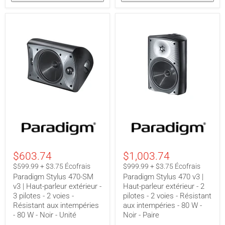
Blanc
-
Unité
Paradigm
Paradigm
Stylus
Stylus
470-
470
SM
v3
v3
|
$603.74
$1,003.74
|
Haut-
Haut-
parleur
$599.99 + $3.75 Écofrais
$999.99 + $3.75 Écofrais
parleur
extérieur
Paradigm Stylus 470-SM
Paradigm Stylus 470 v3 |
extérieur
-
v3 | Haut-parleur extérieur -
Haut-parleur extérieur - 2
-
2
3 pilotes - 2 voies -
pilotes - 2 voies - Résistant
3
pilotes
pilotes
-
Résistant aux intempéries
aux intempéries - 80 W -
-
2
- 80 W - Noir - Unité
Noir - Paire
2
voies