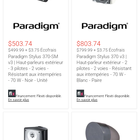
Paradigm
Paradigm
Stylus
Stylus
370-
370
SM
v3
v3
|
$503.74
$803.74
|
Haut-
Haut-
parleur
$499.99 + $3.75 Écofrais
$799.99 + $3.75 Écofrais
parleurs
extérieur
Paradigm Stylus 370-SM
Paradigm Stylus 370 v3 |
extérieur
-
v3 | Haut-parleurs extérieur
Haut-parleur extérieur - 2
-
2
- 3 pilotes - 2 voies -
pilotes - 2 voies - Résistant
3
pilotes
pilotes
-
Résistant aux intempéries
aux intempéries - 70 W -
-
2
- 70 W - Noir - Unité
Blanc - Paire
2
voies
voies
-
-
Résistant
Financement Flexiti disponible.
Financement Flexiti disponible.
Résistant
aux
En savoir plus
En savoir plus
aux
intempéries
intempéries
-
-
70
70
W
W
-
-
Blanc
Noir
-
-
Paire