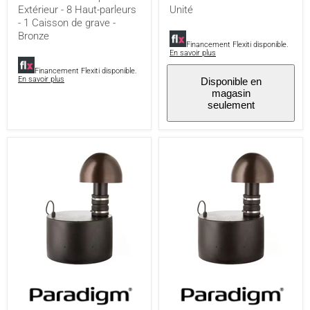
8
Bronze
Extérieur - 8 Haut-parleurs
Unité
Haut-
-
- 1 Caisson de grave -
parleurs
Unité
Bronze
-
Financement Flexiti disponible.
1
En savoir plus
Caisson
Financement Flexiti disponible.
de
En savoir plus
Disponible en
grave
magasin
-
seulement
Bronze
Paradigm
Paradigm
GO10SW
Garden
|
Oasis