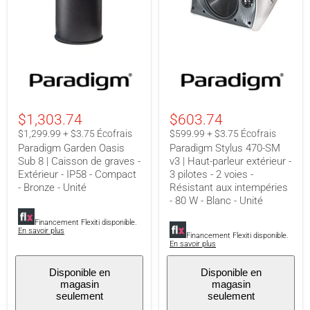
Paradigm
Paradigm
Garden
Stylus
Oasis
470-
Sub
SM
8
v3
$1,303.74
$603.74
|
|
Caisson
Haut-
$1,299.99 + $3.75 Écofrais
$599.99 + $3.75 Écofrais
de
parleur
Paradigm Garden Oasis
Paradigm Stylus 470-SM
graves
extérieur
Sub 8 | Caisson de graves -
v3 | Haut-parleur extérieur -
-
-
Extérieur - IP58 - Compact
3 pilotes - 2 voies -
Extérieur
3
-
pilotes
- Bronze - Unité
Résistant aux intempéries
IP58
-
- 80 W - Blanc - Unité
-
2
Compact
voies
Financement Flexiti disponible.
-
-
En savoir plus
Financement Flexiti disponible.
Bronze
Résistant
En savoir plus
-
aux
Unité
intempéries
Disponible en
Disponible en
-
magasin
magasin
80
seulement
seulement
W
-