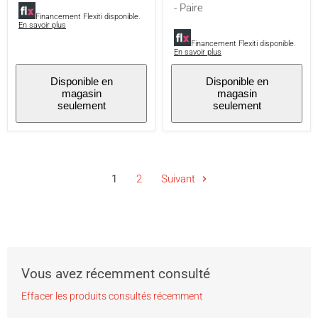
Résistant
- Paire
aux
Financement Flexiti disponible.
intempéries
En savoir plus
-
Financement Flexiti disponible.
50
En savoir plus
W
-
Disponible en
Disponible en
Blanc
magasin
magasin
-
seulement
seulement
Paire
1
2
Suivant
Vous avez récemment consulté
Effacer les produits consultés récemment