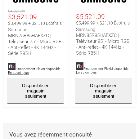
-
-
Anti-
Anti-
Prix
$4,021.09
reflet
reflet
Prix
$5,521.09
$3,521.09
original
-
-
4K
4K
actuel
$5,499.99 + $21.10 Écofrais
$3,499.99 + $21.10 Écofrais
144Hz
144Hz
Samsung
Samsung
-
-
MRN85R85HAFXZC |
MRN75R85HAFXZC |
Série
Série
Téléviseur 85" - Micro RGB
Téléviseur 75" - Micro RGB
R85H
R85H
- Anti-reflet - 4K 144Hz -
- Anti-reflet - 4K 144Hz -
Série R85H
Série R85H
Financement Flexiti disponible.
Financement Flexiti disponible.
En savoir plus
En savoir plus
Disponible en
Disponible en
magasin
magasin
seulement
seulement
Vous avez récemment consulté