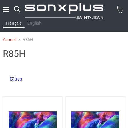
Menu
Rechercher
Voir
le
Français
English
panier
Accueil
R85H
R85H
Filtres