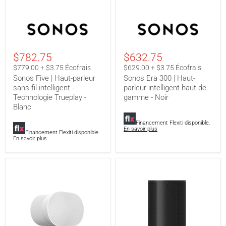
Sonos
Sonos
Five
Era
|
300
Haut-
|
parleur
Haut-
$782.75
$632.75
sans
parleur
fil
intelligent
$779.00 + $3.75 Écofrais
$629.00 + $3.75 Écofrais
intelligent
haut
Sonos Five | Haut-parleur
Sonos Era 300 | Haut-
-
de
sans fil intelligent -
parleur intelligent haut de
Technologie
gamme
Technologie Trueplay -
gamme - Noir
Trueplay
-
-
Noir
Blanc
Blanc
Financement Flexiti disponible.
En savoir plus
Financement Flexiti disponible.
En savoir plus