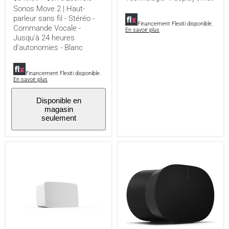
Commande
|
Sonos Move 2 | Haut-
Vocale
Noir
parleur sans fil - Stéréo -
-
Financement Flexiti disponible.
Commande Vocale -
Jusqu'à
En savoir plus
Jusqu'à 24 heures
24
heures
d'autonomies - Blanc
d'autonomies
-
Blanc
Financement Flexiti disponible.
En savoir plus
Disponible en
magasin
seulement