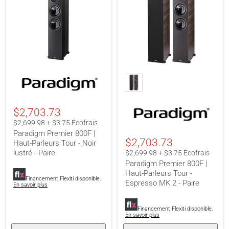
Paradigm
Paradigm
Premier
Premier
800F
800F
|
|
Haut-
Haut-
$2,703.73
Parleurs
Parleurs
Tour
Tour
$2,699.98 + $3.75 Écofrais
-
-
Paradigm Premier 800F |
Noir
Espresso
$2,703.73
Haut-Parleurs Tour - Noir
lustré
MK.2
lustré - Paire
-
-
$2,699.98 + $3.75 Écofrais
Paire
Paire
Paradigm Premier 800F |
Haut-Parleurs Tour -
Financement Flexiti disponible.
Espresso MK.2 - Paire
En savoir plus
Financement Flexiti disponible.
En savoir plus