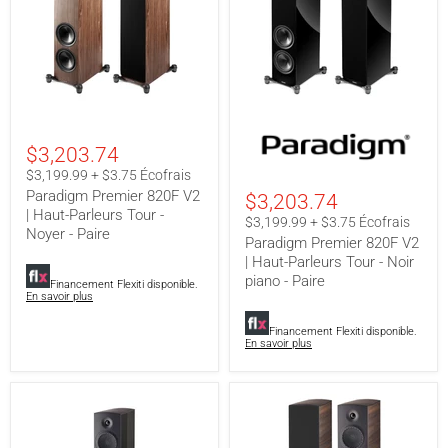
Paradigm
Paradigm
Premier
Premier
$3,203.74
820F
820F
V2
V2
$3,199.99 + $3.75 Écofrais
|
|
Paradigm Premier 820F V2
$3,203.74
Haut-
Haut-
| Haut-Parleurs Tour -
Parleurs
Parleurs
$3,199.99 + $3.75 Écofrais
Tour
Noyer - Paire
Tour
Paradigm Premier 820F V2
-
-
| Haut-Parleurs Tour - Noir
Noyer
Noir
piano - Paire
-
piano
Financement Flexiti disponible.
Paire
-
En savoir plus
Paire
Financement Flexiti disponible.
En savoir plus