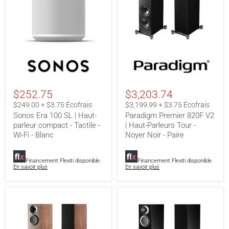
Sonos
Paradigm
Era
Premier
100
820F
SL
V2
|
|
$252.75
$3,203.74
Haut-
Haut-
parleur
Parleurs
$249.00 + $3.75 Écofrais
$3,199.99 + $3.75 Écofrais
compact
Tour
Sonos Era 100 SL | Haut-
Paradigm Premier 820F V2
-
-
parleur compact - Tactile -
| Haut-Parleurs Tour -
Tactile
Noyer
Wi-Fi - Blanc
Noyer Noir - Paire
-
Noir
Wi-
-
Fi
Paire
-
Financement Flexiti disponible.
Financement Flexiti disponible.
Blanc
En savoir plus
En savoir plus