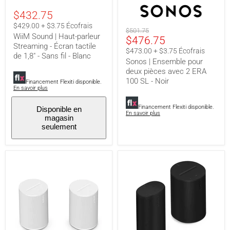
Sound
|
$432.75
|
Ensemble
Haut-
pour
$429.00 + $3.75 Écofrais
Prix
$501.75
parleur
deux
WiiM Sound | Haut-parleur
Prix
$476.75
original
Streaming
pièces
Streaming - Écran tactile
-
avec
actuel
$473.00 + $3.75 Écofrais
Écran
de 1,8" - Sans fil - Blanc
2
Sonos | Ensemble pour
tactile
ERA
deux pièces avec 2 ERA
de
100
1,8"
SL
100 SL - Noir
Financement Flexiti disponible.
-
-
En savoir plus
Sans
Noir
fil
Financement Flexiti disponible.
Disponible en
-
En savoir plus
magasin
Blanc
seulement