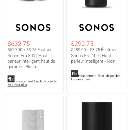
Sonos
Sonos
Era
Era
300
100
|
|
Haut-
Haut-
$632.75
$292.75
parleur
parleur
intelligent
intelligent
$629.00 + $3.75 Écofrais
$289.00 + $3.75 Écofrais
haut
-
Sonos Era 300 | Haut-
Sonos Era 100 | Haut-
de
Noir
parleur intelligent haut de
parleur intelligent - Noir
gamme
gamme - Blanc
-
Blanc
Financement Flexiti disponible.
En savoir plus
Financement Flexiti disponible.
En savoir plus