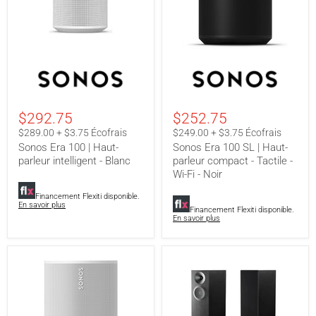
Sonos
Sonos
Era
Era
100
100
|
SL
Haut-
|
$292.75
$252.75
parleur
Haut-
intelligent
parleur
$289.00 + $3.75 Écofrais
$249.00 + $3.75 Écofrais
-
compact
Sonos Era 100 | Haut-
Sonos Era 100 SL | Haut-
Blanc
-
parleur intelligent - Blanc
parleur compact - Tactile -
Tactile
Wi-Fi - Noir
-
Wi-
Fi
Financement Flexiti disponible.
En savoir plus
-
Financement Flexiti disponible.
Noir
En savoir plus