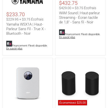
$432.75
|
|
Haut-
Haut-
$429.00 + $3.75 Écofrais
Parleur
parleur
WiiM Sound | Haut-parleur
$233.70
Sans
Streaming
Streaming - Écran tactile
Fil
-
$229.95 + $3.75 Écofrais
-
Écran
de 1,8" - Sans fil - Noir
Yamaha WSX1A | Haut-
True
tactile
Parleur Sans Fil - True X -
X
de
Bluetooth - Noir
-
1,8"
Financement Flexiti disponible.
Bluetooth
-
En savoir plus
-
Sans
Noir
fil
Financement Flexiti disponible.
-
En savoir plus
Noir
Économisez
$25.00
WiiM
Sonos