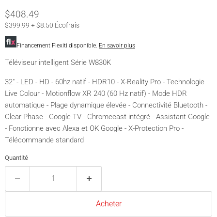
Prix actuel
$408.49
$399.99 + $8.50 Écofrais
Financement Flexiti disponible.
En savoir plus
Téléviseur intelligent Série W830K
32" - LED - HD - 60hz natif - HDR10 - X-Reality Pro - Technologie
Live Colour - Motionflow XR 240 (60 Hz natif) - Mode HDR
automatique - Plage dynamique élevée - Connectivité Bluetooth -
Clear Phase - Google TV - Chromecast intégré - Assistant Google
- Fonctionne avec Alexa et OK Google - X-Protection Pro -
Télécommande standard
Quantité
Acheter