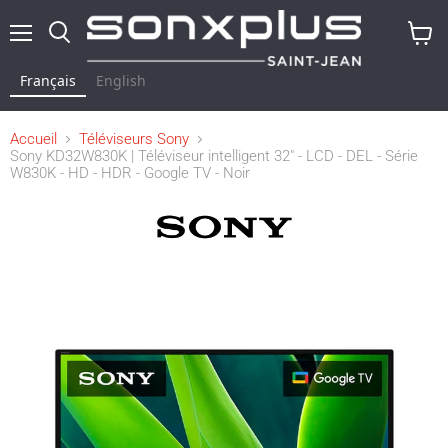
Menu
Rechercher
Voir
le
Français
English
panier
Accueil
Téléviseurs Sony
Sony KD32W830K | Téléviseur intelligent 32" - LCD - DEL - Série
W830K - HD - HDR - Google TV - Noir