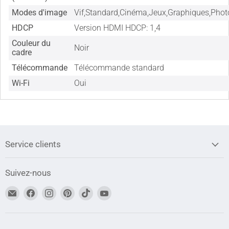
Modes d'image
Vif,Standard,Cinéma,Jeux,Graphiques,Phot
HDCP
Version HDMI HDCP: 1,4
Couleur du
Noir
cadre
Télécommande
Télécommande standard
Wi-Fi
Oui
Service clients
Suivez-nous
Trouvez-
Trouvez-
Trouvez-
Trouvez-
Trouvez-
Trouvez-
nous
nous
nous
nous
nous
nous
sur
sur
sur
sur
sur
sur
Adresse
Facebook
Instagram
Pinterest
TikTok
YouTube